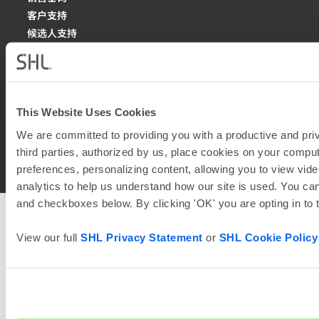
客户支持
候选人支持
This Website Uses Cookies
©
SHL 和其附属公司。保留所有权利。
沪ICP备
We are committed to providing you with a productive and priv
2026
11047590号
沪公网安备 31010102007477号
third parties, authorized by us, place cookies on your comput
preferences, personalizing content, allowing you to view vide
analytics to help us understand how our site is used. You can
and checkboxes below. By clicking 'OK' you are opting in to
View our full
SHL Privacy Statement
or
SHL Cookie Policy