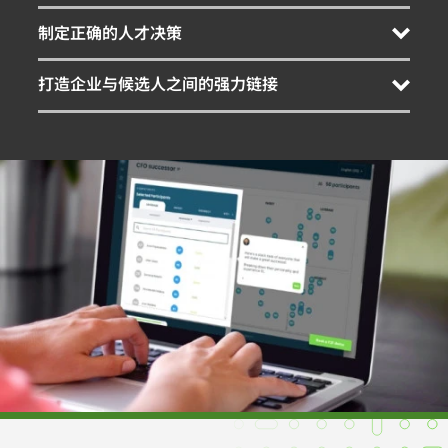
制定正确的人才决策
通过交互式任务仪表盘获取SHL人才科学，为每一项招
打造企业与候选人之间的强力链接
聘、发展和驱动决策注入敏捷性、客观性和公平性。
SHL人才科学正是基于自有的庞大人才数据库，我们拥
引人入胜的交互式测评体验助力打造候选人与雇主之间
有超过450亿条人才技能、绩效与潜力大数据。
的深厚链接，提高测评完成率。
获得切实可行的人才洞察
个性化测评反馈与发展报告帮助优化员工入职、绩效、
敬业度与留任率。
打造引人入胜的交互式体验