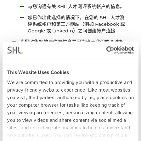
与您沟通有关 SHL 人才测评系统帐户的信息。
您已作出此选择的情况下，在您的 SHL 人才测
评系统帐户和第三方网站（例如 Facebook 或
Google 或 LinkedIn）之间创建帐户连接
我们收集您的居住国信息是因为出于我们的合法权
益，必须遵守适用于 SHL 的法律，特别是美国贸易
制裁法。
在某些情况下，如果网站用户不提供所需的个人信息
（例如，与注册 SHL 人才测评系统帐户有关的信息），
This Website Uses Cookies
我们将无法向其提供对 SHL 人才测评系统的访问权限。
We are committed to providing you with a productive and
我们将明确说明这种情况是否发生以及何时发生，以及
privacy-friendly website experience. Like most websites
不提供信息会给 SHL 人才测评系统用户带来什么后果。
you visit, third parties, authorized by us, place cookies on
4.4 我们从第三方网站收集的信息
your computer browser for tasks like keeping track of
我们还可能从其他来源获取有关您的信息。例如，如果
your viewing preferences, personalizing content, allowing
您通过 Facebook、Google 或 LinkedIn 等其他第三
you to view videos and share content via social media
方网站创建或登录您的 SHL 人才测评系统帐户。我们将
sites, and collecting site analytics to help us understand
通过您选择的第三方服务提供商使用的授权程序，从该
how our site is used. You can review and opt out of our
第三方服务提供商处获得信息（例如姓名和电子邮件地