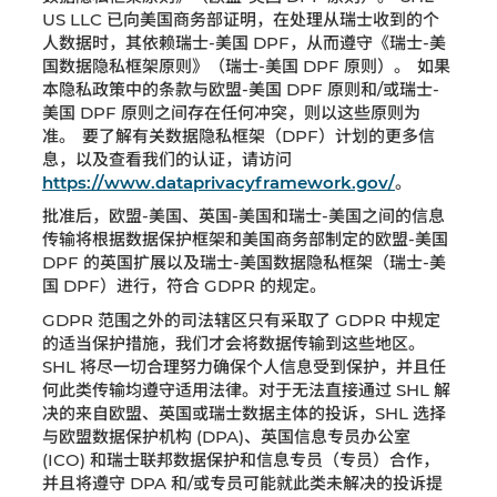
US LLC 已向美国商务部证明，在处理从瑞士收到的个
人数据时，其依赖瑞士-美国 DPF，从而遵守《瑞士-美
国数据隐私框架原则》（瑞士-美国 DPF 原则）。 如果
本隐私政策中的条款与欧盟-美国 DPF 原则和/或瑞士-
美国 DPF 原则之间存在任何冲突，则以这些原则为
准。 要了解有关数据隐私框架（DPF）计划的更多信
息，以及查看我们的认证，请访问
https://www.dataprivacyframework.gov/
。
批准后，欧盟-美国、英国-美国和瑞士-美国之间的信息
传输将根据数据保护框架和美国商务部制定的欧盟-美国
DPF 的英国扩展以及瑞士-美国数据隐私框架（瑞士-美
国 DPF）进行，符合 GDPR 的规定。
GDPR 范围之外的司法辖区只有采取了 GDPR 中规定
的适当保护措施，我们才会将数据传输到这些地区。
SHL 将尽一切合理努力确保个人信息受到保护，并且任
何此类传输均遵守适用法律。对于无法直接通过 SHL 解
决的来自欧盟、英国或瑞士数据主体的投诉，SHL 选择
与欧盟数据保护机构 (DPA)、英国信息专员办公室
(ICO) 和瑞士联邦数据保护和信息专员（专员）合作，
并且将遵守 DPA 和/或专员可能就此类未解决的投诉提