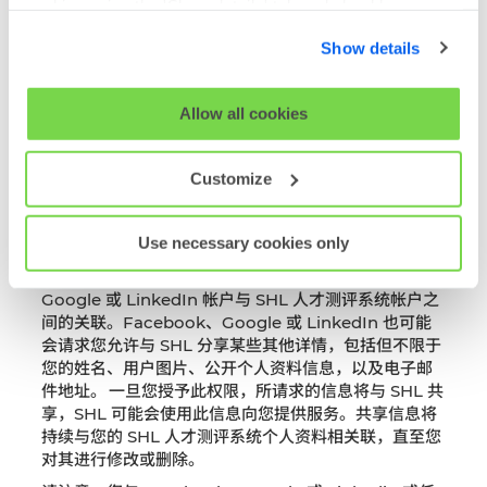
址）。我们收到的信息取决于您授权的服务以及可用选
cookies using the 'Show details' tab and checkboxes
项。
below. By clicking 'OK' you are opting in to the described
Show details
cookie usage.
通过您的 Facebook、Google 或 LinkedIn 帐户访问
SHL 的人才测评系统，即表示您了解 Facebook、
Google 或 LinkedIn 将与 SHL 共享上述段落中详述的
View our full
SHL Privacy Statement
or
SHL Cookie
Allow all cookies
某些数据，进行身份验证来允许您以安全的方式使用
Policy
SHL 的人才测评系统。您可以从您的 Facebook、
Google 或 LinkedIn 帐户中随时停止此操作。出于您
Customize
使用 SHL 人才测评系统的目的，此信息将被视为 SHL
帐户信息。
Use necessary cookies only
您可以随时通过访问 Facebook、Google 或
LinkedIn 帐户上的隐私设置来禁用您的 Facebook、
Google 或 LinkedIn 帐户与 SHL 人才测评系统帐户之
间的关联。Facebook、Google 或 LinkedIn 也可能
会请求您允许与 SHL 分享某些其他详情，包括但不限于
您的姓名、用户图片、公开个人资料信息，以及电子邮
件地址。 一旦您授予此权限，所请求的信息将与 SHL 共
享，SHL 可能会使用此信息向您提供服务。共享信息将
持续与您的 SHL 人才测评系统个人资料相关联，直至您
对其进行修改或删除。