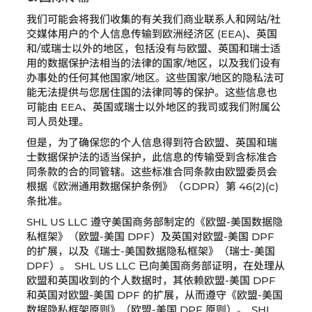
我们可能会将我们收集的有关我们商业联系人和网站/社
交媒体用户的个人信息传输到欧洲经济区 (EEA)、英国
和/或瑞士以外的地区，包括没有与欧盟、英国和瑞士适
用的数据保护法相当的法律的国家/地区，以及我们设有
办事处的任何其他国家/地区。这些国家/地区的隐私法可
能无法提供与您居住国的法律同等的保护。这些信息也
可能由 EEA、英国或瑞士以外地区的我司或我们附属公
司人员处理。
但是，为了确保您的个人信息得到符合欧盟、英国和瑞
士数据保护法的适当保护，此信息的传输受到含标准合
同条款的合的同管辖。这些标准合同条款由欧盟委员会
根据《欧洲通用数据保护条例》（GDPR）第 46(2)(c)
条批准。
SHL US LLC 遵守美国商务部制定的《欧盟-美国数据隐
私框架》（欧盟-美国 DPF）及英国对欧盟-美国 DPF
的扩展，以及《瑞士-美国数据隐私框架》（瑞士-美国
DPF）。 SHL US LLC 已向美国商务部证明，在处理从
欧盟和英国收到的个人数据时，其依赖欧盟-美国 DPF
和英国对欧盟-美国 DPF 的扩展，从而遵守《欧盟-美国
数据隐私框架原则》（欧盟-美国 DPF 原则）。 SHL